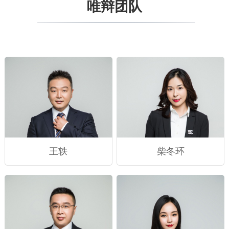
唯辩团队
王轶
柴冬环