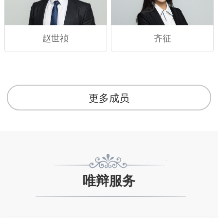
赵世祯
齐征
更多成员
唯辩服务