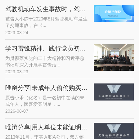
驾驶机动车发生事故时，驾驶证逾期未换证，保险公司是否赔偿？
被告人小陈于2020年8月驾驶机动车发生
了交通事故，在《...
2023-03-24
学习雷锋精神、践行党员初心——唯辩律师事务所开展党日活动
为贯彻落实党的二十大精神和习近平总
书记对深入开展学雷锋活...
2023-03-23
唯辩分享|未成年人偷偷购买爱豆演唱会门票，平台拒退款？法院这样判！
原告小禾（化名）是一名初中在读的未
成年人，因喜爱某明星，...
2026-08-07
唯辩分享|用人单位未能证明解雇通知记载事实属于违法解约
2013年11月，李某入职A公司，双方签