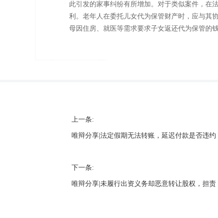
此引发的家事纠纷有所增加。对于类似案件，在
利。老年人在委托儿女代为保管财产时，应与其协
母因住房、就医等需求要求子女返还代为保管的
天津刑事律师、天津合同纠纷、天津房产纠纷 
上一条:
唯辩分享|法定假期无法转账，延迟付款是否违约
下一条:
唯辩分享|未履行出资义务却恶意转让股权，担责