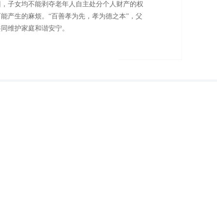
因，子女均不能剥夺老年人自主处分个人财产的权
能产生的麻烦。“百善孝为先，孝为德之本”，父
共同维护家庭和谐安宁。