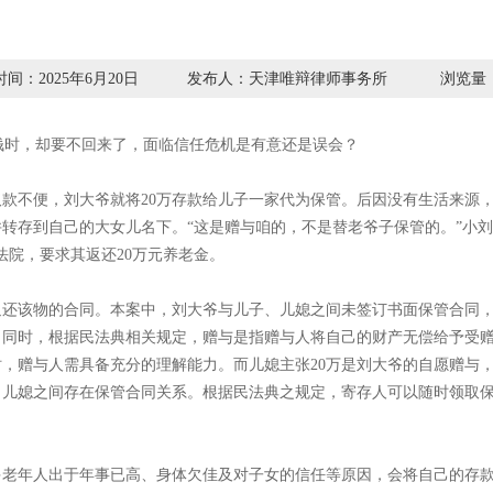
时间：2025年6月20日 发布人：天津唯辩律师事务所 浏览量：1
钱时，却要不回来了，面临信任危机是有意还是误会？
取款不便，刘大爷就将20万存款给儿子一家代为保管。后因没有生活来源，
并转存到自己的大女儿名下。“这是赠与咱的，不是替老爷子保管的。”小
法院，要求其返还20万元养老金。
还该物的合同。本案中，刘大爷与儿子、儿媳之间未签订书面保管合同，
。同时，根据民法典相关规定，赠与是指赠与人将自己的财产无偿给予受
，赠与人需具备充分的理解能力。而儿媳主张20万是刘大爷的自愿赠与
、儿媳之间存在保管合同关系。根据民法典之规定，寄存人可以随时领取
多老年人出于年事已高、身体欠佳及对子女的信任等原因，会将自己的存