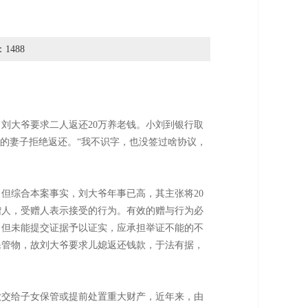
488
刘大爷要求二人返还20万养老钱。小刘到银行取
刘的妻子拒绝返还。“我不识字，也没签过啥协议，
但综合本案事实，刘大爷年事已高，其主张将20
赠人，受赠人表示接受的行为。有效的赠与行为必
，但未能提交证据予以证实，应承担举证不能的不
保管物，故刘大爷要求儿媳返还钱款，于法有据，
款交给子女保管或提前处置重大财产，近年来，由