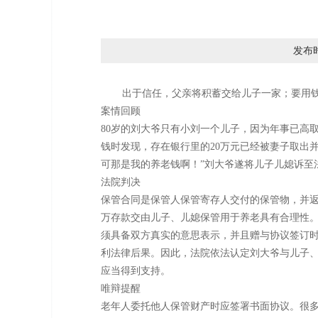
发布
出于信任，父亲将积蓄交给儿子一家；要用
案情回顾
80岁的刘大爷只有小刘一个儿子，因为年事已高
钱时发现，存在银行里的20万元已经被妻子取出
可那是我的养老钱啊！”刘大爷遂将儿子儿媳诉至
法院判决
保管合同是保管人保管寄存人交付的保管物，并返
万存款交由儿子、儿媳保管用于养老具有合理性
须具备双方真实的意思表示，并且赠与协议签订时
利法律后果。因此，法院依法认定刘大爷与儿子
应当得到支持。
唯辩提醒
老年人委托他人保管财产时应签署书面协议。很