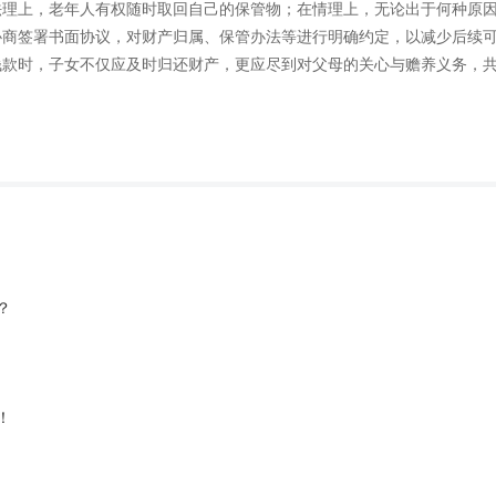
法理上，老年人有权随时取回自己的保管物；在情理上，无论出于何种原
商签署书面协议，对财产归属、保管办法等进行明确约定，以减少后续可
钱款时，子女不仅应及时归还财产，更应尽到对父母的关心与赡养义务，
- 天津唯辩律师事务所
？
！